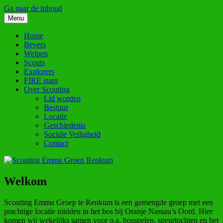
Ga naar de inhoud
Menu
Scouting Emma Groep Renkum
Site van Scouting Emma Groep Renkum
Home
Bevers
Welpen
Scouts
Explorers
FIRE stam
Over Scouting
Lid worden
Bestuur
Locatie
Geschiedenis
Sociale Veiligheid
Contact
Welkom
Scouting Emma Groep te Renkum is een gemengde groep met een
prachtige locatie midden in het bos bij Oranje Nassau’s Oord. Hier
komen wij wekelijks samen voor o.a. bosspelen, speurtochten en het